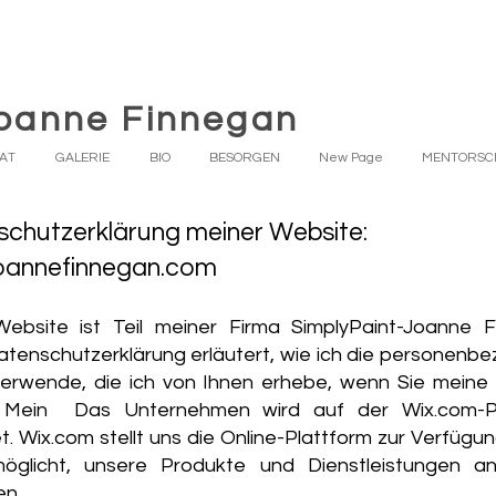
oanne Finnegan
AT
GALERIE
BIO
BESORGEN
New Page
MENTORSC
chutzerklärung meiner Website:
oannefinnegan.com
ebsite ist Teil meiner Firma SimplyPaint-Joanne F
atenschutzerklärung erläutert, wie ich die personenb
erwende, die ich von Ihnen erhebe, wenn Sie meine
. Mein Das Unternehmen wird auf der Wix.com-Pl
. Wix.com stellt uns die Online-Plattform zur Verfügun
öglicht, unsere Produkte und Dienstleistungen a
en.