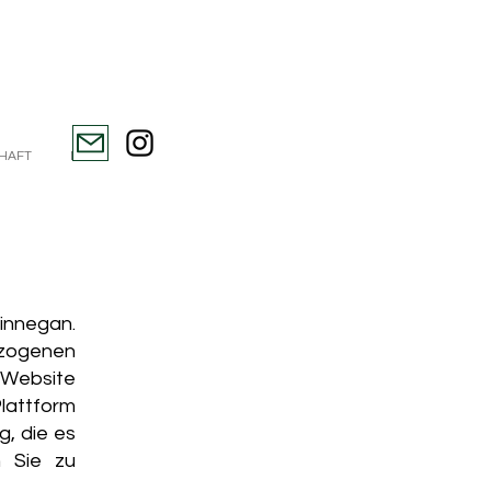
HAFT
More
innegan.
ezogenen
 Website
attform
g, die es
n Sie zu