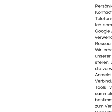
Persönl
Konta
Telefon
Ich sam
Google A
verwen
Ressour
Wir erh
unserer
stellen.
die ver
Anmel
Verbind
Tools 
sammeln
bestimm
zum Ver