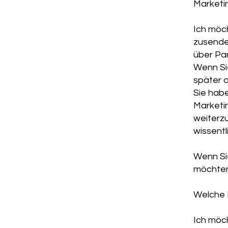
Marketi
Ich möc
zusenden
über Pa
Wenn Si
später 
Sie habe
Marketi
weiterzu
wissent
Wenn Si
möchten,
Welche 
Ich möch