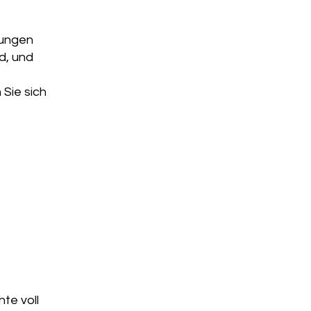
tungen
d, und
Sie sich
hte voll