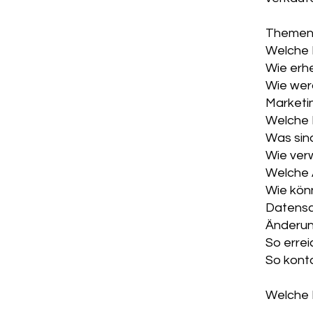
Themen
Welche 
Wie erh
Wie wer
Marketi
Welche 
Was sin
Wie ver
Welche 
Wie kön
Datensch
Änderung
So errei
So kont
Welche 