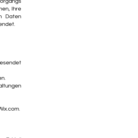
organgs
men, Ihre
en Daten
endet.
gesendet
en.
altungen
Wix.com.