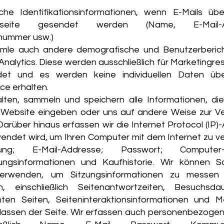
iche Identifikationsinformationen, wenn E-Mails üb
ktseite gesendet werden (Name, E-Mail-A
nummer usw.)
mle auch andere demografische und Benutzerberic
nalytics. Diese werden ausschließlich für Marketingr
det und es werden keine individuellen Daten üb
ce erhalten.
alten, sammeln und speichern alle Informationen, die
 Website eingeben oder uns auf andere Weise zur V
 Darüber hinaus erfassen wir die Internet Protocol (IP)
wendet wird, um Ihren Computer mit dem Internet zu v
dung; E-Mail-Addresse; Passwort; Comput
ungsinformationen und Kaufhistorie. Wir können S
verwenden, um Sitzungsinformationen zu messen
, einschließlich Seitenantwortzeiten, Besuchsd
ten Seiten, Seiteninteraktionsinformationen und 
lassen der Seite. Wir erfassen auch personenbezoge