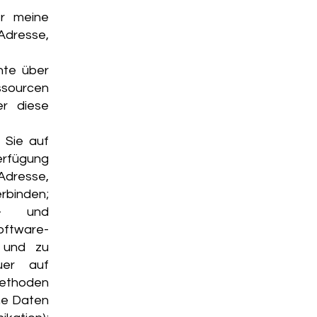
er meine
dresse,
hte über
essourcen
er diese
 Sie auf
erfügung
-Adresse,
erbinden;
er- und
oftware-
 und zu
auer auf
Methoden
ne Daten