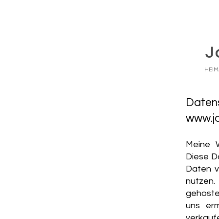
J
HEIM
Datens
www.j
Meine W
Diese D
Daten v
nutzen
gehostet
uns erm
verkauf