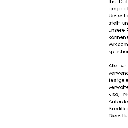
Ihre Da
gespeic
Unser U
stellt u
unsere 
können 
Wix.co
speicher
Alle v
verwend
festgel
verwalt
Visa, M
Anford
Kredit
Dienstle