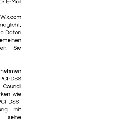
r E-Mail
 Wix.com
möglicht,
hre Daten
gemeinen
en. Sie
rnehmen
 PCI-DSS
 Council
rken wie
PCI-DSS-
ang mit
d seine