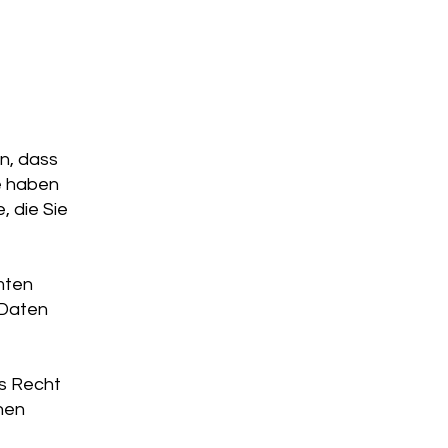
n, dass
ie haben
, die Sie
mten
 Daten
s Recht
nen