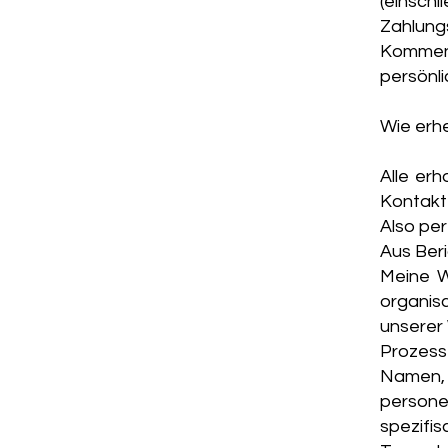
(einsc
Zahlun
Kommen
persönli
Wie erh
Alle er
Kontaktf
Also per
Aus Beri
Meine W
organis
unserer 
Prozess
Namen
person
spezifi