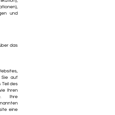
ation);
ionen),
gen und
über das
ebsites,
 Sie auf
 Teil des
ie Ihren
. Ihre
nannten
ite eine