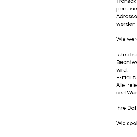
Transa
persone
Adresse
werden 
Wie wer
Ich erha
Beantwo
wird.
E-Mail f
Alle re
und Wer
Ihre Da
Wie spei