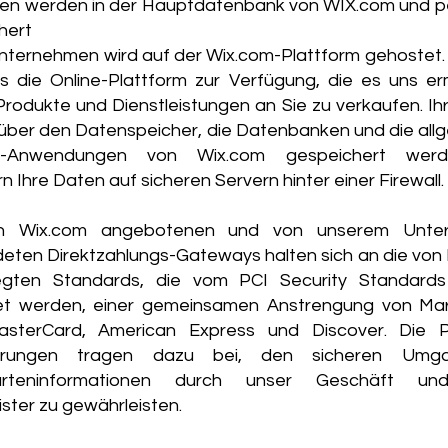
ten werden in der Hauptdatenbank von WIX.com und pe
hert
nternehmen wird auf der Wix.com-Plattform gehostet.
ns die Online-Plattform zur Verfügung, die es uns er
Produkte und Dienstleistungen an Sie zu verkaufen. I
über den Datenspeicher, die Datenbanken und die all
m-Anwendungen von Wix.com gespeichert werd
n Ihre Daten auf sicheren Servern hinter einer Firewall.
on Wix.com angebotenen und von unserem Unte
eten Direktzahlungs-Gateways halten sich an die von
egten Standards, die vom PCI Security Standards
et werden, einer gemeinsamen Anstrengung von Ma
asterCard, American Express und Discover. Die 
erungen tragen dazu bei, den sicheren Umg
karteninformationen durch unser Geschäft un
ister zu gewährleisten.